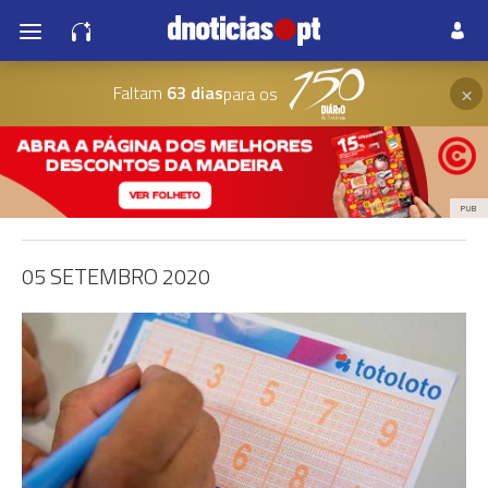
×
Faltam
63 dias
para os
PUB
05 SETEMBRO 2020