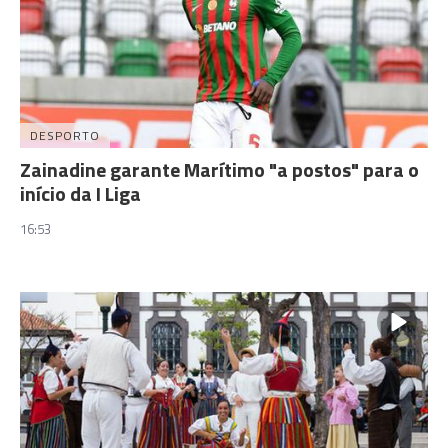
DESPORTO
Zainadine garante Marítimo "a postos" para o
início da I Liga
16:53