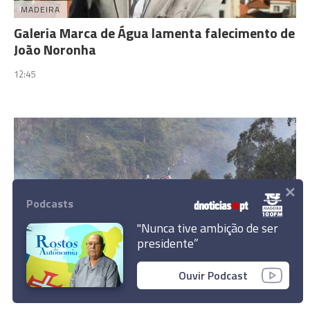
MADEIRA
Galeria Marca de Água lamenta falecimento de
João Noronha
12:45
×
Podcasts
"Nunca tive ambição de ser
presidente”
CASOS DO DIA
Ouvir Podcast
Helicóptero combate incêndio nos Canhas