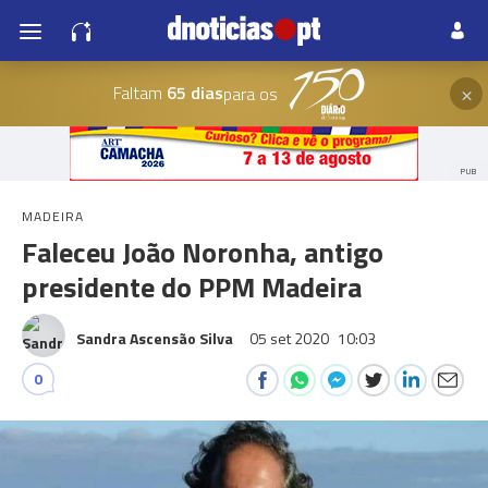
×
Faltam
65 dias
para os
PUB
MADEIRA
Faleceu João Noronha, antigo
presidente do PPM Madeira
Sandra Ascensão Silva
05 set 2020
10:03
0