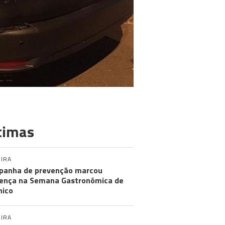
timas
IRA
anha de prevenção marcou
ença na Semana Gastronómica de
hico
IRA