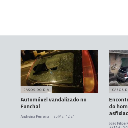
CASOS DO DIA
CASOS D
Automóvel vandalizado no
Encont
Funchal
do hom
asfixia
Andreína Ferreira
26 Mar 12:21
João Filipe
11 Mai 13:3