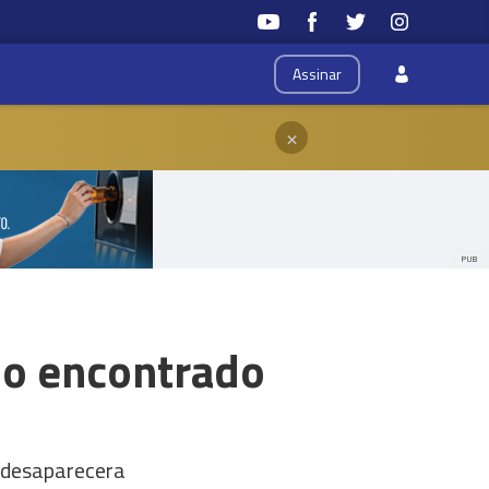
Assinar
×
PUB
do encontrado
e desaparecera