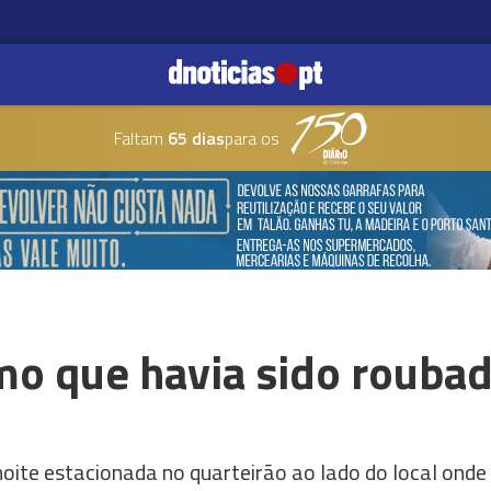
Faltam
65 dias
para os
smo que havia sido rouba
noite estacionada no quarteirão ao lado do local ond