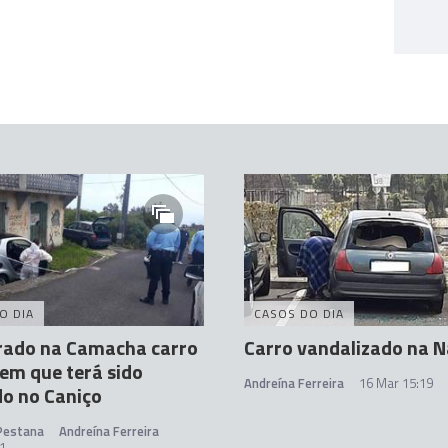
O DIA
CASOS DO DIA
rado na Camacha carro
Carro vandalizado na 
em que terá sido
Andreína Ferreira
16 Mar 15:19
do no Caniço
 Pestana
Andreína Ferreira
1