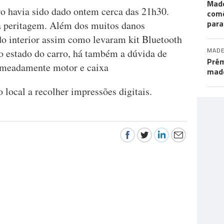
Made
ro havia sido dado ontem cerca das 21h30.
comé
para
a a peritagem. Além dos muitos danos
do interior assim como levaram kit Bluetooth
MADE
ao estado do carro, há também a dúvida de
Prém
omeadamente motor e caixa
made
local a recolher impressões digitais.