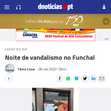
×
Faltam
64 dias
para os
PUB
CASOS DO DIA
Noite de vandalismo no Funchal
Tânia Cova
06 set 2020
09:47
3