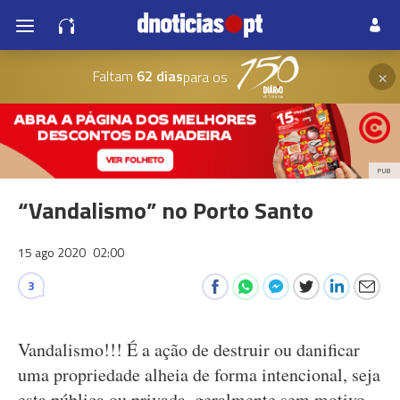
×
Faltam
62 dias
para os
PUB
“Vandalismo” no Porto Santo
15 ago 2020
02:00
3
Vandalismo!!! É a ação de destruir ou danificar
uma propriedade alheia de forma intencional, seja
esta pública ou privada, geralmente sem motivo