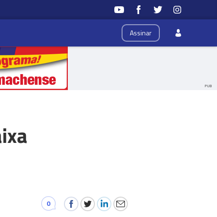
Assinar
PUB
ixa
0