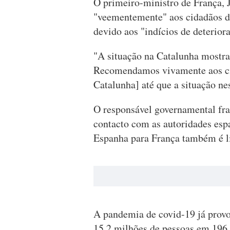
O primeiro-ministro de França, 
"veementemente" aos cidadãos de
devido aos "indícios de deteriora
"A situação na Catalunha mostra
Recomendamos vivamente aos cid
Catalunha] até que a situação nes
O responsável governamental fra
contacto com as autoridades espa
Espanha para França também é l
A pandemia de covid-19 já provo
15,2 milhões de pessoas em 196 p