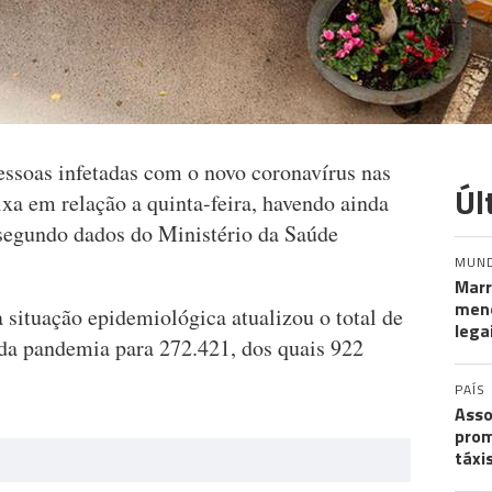
essoas infetadas com o novo coronavírus nas
Úl
ixa em relação a quinta-feira, havendo ainda
segundo dados do Ministério da Saúde
MUN
Marr
meno
 situação epidemiológica atualizou o total de
lega
 da pandemia para 272.421, dos quais 922
PAÍS
Asso
prom
táxi