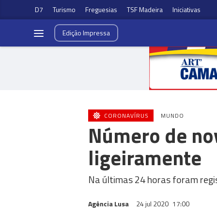
D7
Turismo
Freguesias
TSF Madeira
Iniciativas
Edição
Impressa
CORONAVÍRUS
MUNDO
Número de nov
ligeiramente
Na últimas 24 horas foram regi
Agência Lusa
24 jul 2020
17:00