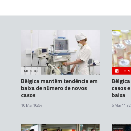
MUNDO
COR
Bélgica mantém tendência em
Bélgica
baixa de número de novos
casos e
casos
baixa
10 Mai 10:54
6 Mai 11:32