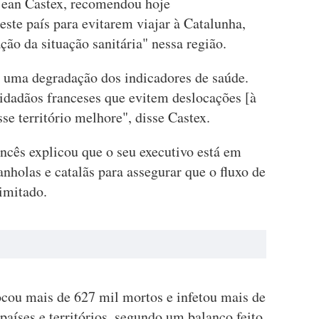
Jean Castex, recomendou hoje
ste país para evitarem viajar à Catalunha,
ção da situação sanitária" nessa região.
 uma degradação dos indicadores de saúde.
adãos franceses que evitem deslocações [à
se território melhore", disse Castex.
ncês explicou que o seu executivo está em
nholas e catalãs para assegurar que o fluxo de
imitado.
cou mais de 627 mil mortos e infetou mais de
aíses e territórios, segundo um balanço feito