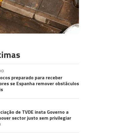
timas
DO
ocos preparado para receber
res se Espanha remover obstáculos
is
ciação de TVDE insta Governo a
over sector justo sem privilegiar
s