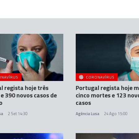
ONAVÍRUS
CORONAVÍRUS
l regista hoje três
Portugal regista hoje m
e 390 novos casos de
cinco mortes e 123 nov
o
casos
sa
2 Set 14:30
Agência Lusa
24 Ago 15:00