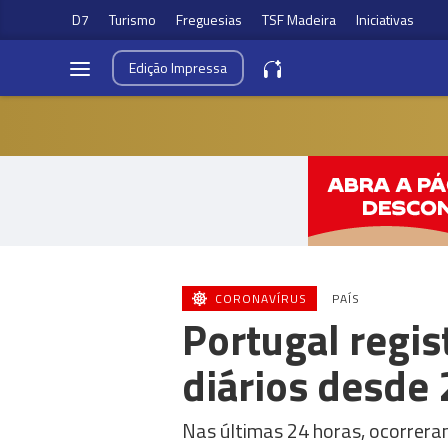
D7
Turismo
Freguesias
TSF Madeira
Iniciativas
Edição
Impressa
CORONAVÍRUS
PAÍS
Portugal regi
diários desde 
Nas últimas 24 horas, ocorrera