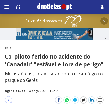
×
Faltam
65 dias
para os
PUB
PAÍS
Co-piloto ferido no acidente do
'Canadair' "estável e fora de perigo"
Meios aéreos juntam-se ao combate ao fogo no
parque do Gerês
Agência Lusa
09 ago 2020
14:47
0