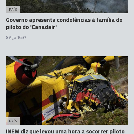
PAÍS
Governo apresenta condolências à família do
piloto do 'Canadair'
8 Ago 16:37
PAÍS
INEM diz que levou uma hora a socorrer piloto