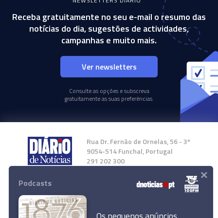
NEWSLETTERS DIÁRIO
Receba gratuitamente no seu e-mail o resumo das
notícias do dia, sugestões de actividades,
campanhas e muito mais.
Ver newsletters
Consulte as opções e subscreva
gratuitamente as suas preferências.
Rua Dr. Fernão de Ornelas, 56 - 3º
9054-514 Funchal, Portugal
291 202 300
×
Podcasts
Instale a nossa App
Os pequenos anúncios