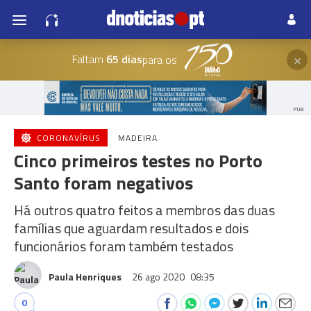
×
Faltam
65 dias
para os
PUB
CORONAVÍRUS
MADEIRA
Cinco primeiros testes no Porto
Santo foram negativos
Há outros quatro feitos a membros das duas
famílias que aguardam resultados e dois
funcionários foram também testados
Paula Henriques
26 ago 2020
08:35
0