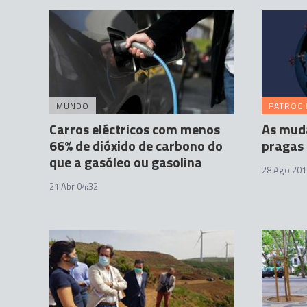
MUNDO
PATROC
Carros eléctricos com menos
As muda
66% de dióxido de carbono do
pragas
que a gasóleo ou gasolina
28 Ago 201
21 Abr 04:32