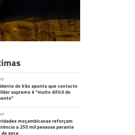
timas
DO
idente do Irão aponta que contacto
líder supremo é "muito difícil de
ento"
DO
ridades moçambicanas reforçam
stência a 250 mil pessoas perante
o de seca