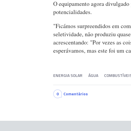
O equipamento agora divulgado
potencialidades.
"Ficámos surpreendidos em como
seletividade, não produziu quas
acrescentando: "Por vezes as c
esperávamos, mas este foi um ca
ENERGIA SOLAR
ÁGUA
COMBUSTÍVEI
0
Comentários