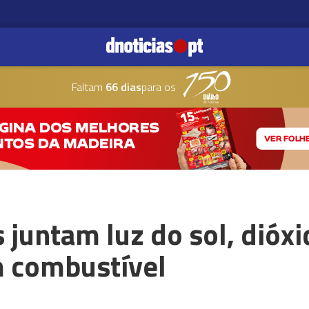
Faltam
66 dias
para os
 juntam luz do sol, dióx
m combustível