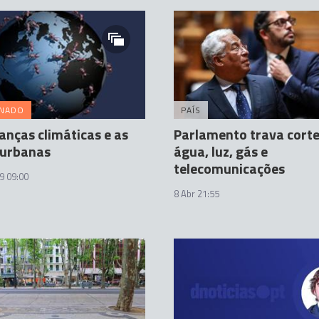
INADO
PAÍS
nças climáticas e as
Parlamento trava corte
 urbanas
água, luz, gás e
telecomunicações
9 09:00
8 Abr 21:55