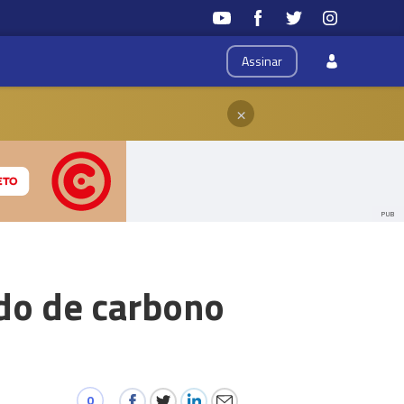
Assinar
×
PUB
ido de carbono
0