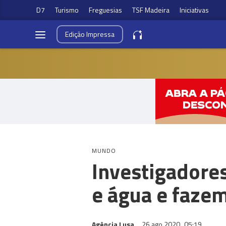
D7
Turismo
Freguesias
TSF Madeira
Iniciativas
Edição
Impressa
MUNDO
Investigadores
e água e faze
Agência Lusa
26 ago 2020
05:19