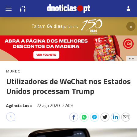
×
Faltam
64 dias
para os
PUB
MUNDO
Utilizadores de WeChat nos Estados
Unidos processam Trump
Agência Lusa
22 ago 2020
22:09
1