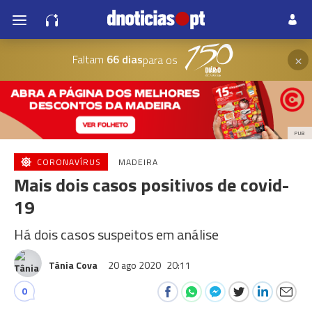
×
Faltam
66 dias
para os
PUB
CORONAVÍRUS
MADEIRA
Mais dois casos positivos de covid-
19
Há dois casos suspeitos em análise
Tânia Cova
20 ago 2020
20:11
0