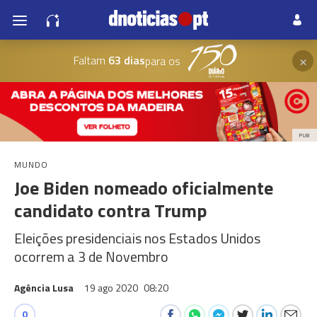
×
Faltam
63 dias
para os
PUB
MUNDO
Joe Biden nomeado oficialmente
candidato contra Trump
Eleições presidenciais nos Estados Unidos
ocorrem a 3 de Novembro
Agência Lusa
19 ago 2020
08:20
0