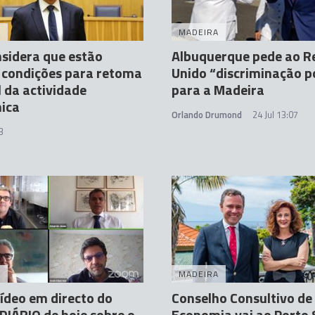
A
MADEIRA
sidera que estão
Albuquerque pede ao R
 condições para retoma
Unido “discriminação p
 da actividade
para a Madeira
ica
Orlando Drumond
24 Jul 13:07
3
A
MADEIRA
vídeo em directo do
Conselho Consultivo de
DIÁRIO de hoje sobre o
Economia vai ao Porto