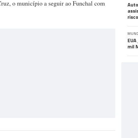
 Cruz, o município a seguir ao Funchal com
Auto
assi
risc
MUN
EUA 
mil 