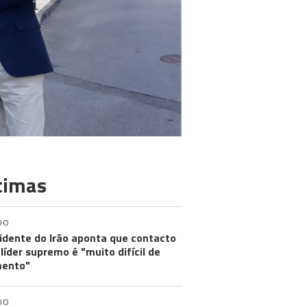
timas
DO
idente do Irão aponta que contacto
líder supremo é "muito difícil de
ento"
DO