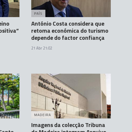
PAÍS
eino
António Costa considera que
ositiva”
retoma económica do turismo
depende do factor confiança
21 Abr 21:02
MADEIRA
Imagens da colecção Tribuna
 Santo
da Madeira integram Arquivo