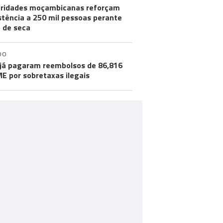
ridades moçambicanas reforçam
stência a 250 mil pessoas perante
o de seca
DO
já pagaram reembolsos de 86,816
ME por sobretaxas ilegais