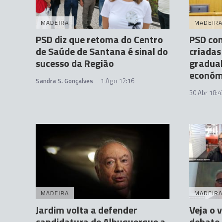
MADEIRA
MADEIR
PSD diz que retoma do Centro
PSD con
de Saúde de Santana é sinal do
criadas
sucesso da Região
gradual
económ
Sandra S. Gonçalves
1 Ago 12:16
30 Abr 18:4
MADEIRA
MADEIR
Jardim volta a defender
Veja o 
candidatura de Albuquerque a
debate 