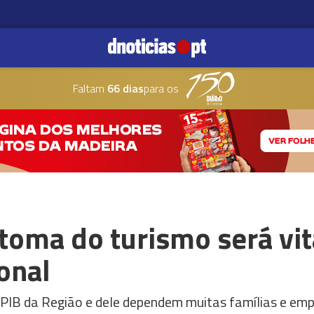
Faltam
66 dias
para os
toma do turismo será vit
onal
 PIB da Região e dele dependem muitas famílias e emp