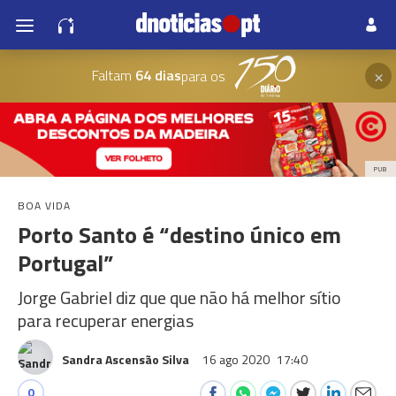
×
Faltam
64 dias
para os
PUB
BOA VIDA
Porto Santo é “destino único em
Portugal”
Jorge Gabriel diz que que não há melhor sítio
para recuperar energias
Sandra Ascensão Silva
16 ago 2020
17:40
0