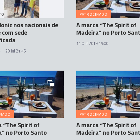
TO
PATROCINADO
oniz nos nacionais de
A marca “The Spirit of
e com sede
Madeira” no Porto San
ficada
11 Out 2019 15:00
o
20 Jul 21:46
INADO
PATROCINADO
 “The Spirit of
A marca “The Spirit of
” no Porto Santo
Madeira” no Porto San