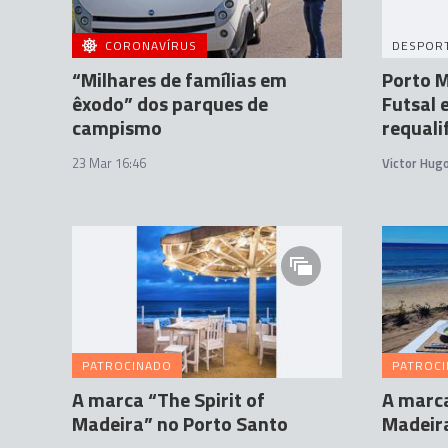
CORONAVÍRUS
DESPOR
“Milhares de famílias em
Porto M
êxodo” dos parques de
Futsal 
campismo
requali
23 Mar 16:46
Victor Hug
PATROCINADO
PATROC
A marca “The Spirit of
A marca
Madeira” no Porto Santo
Madeira