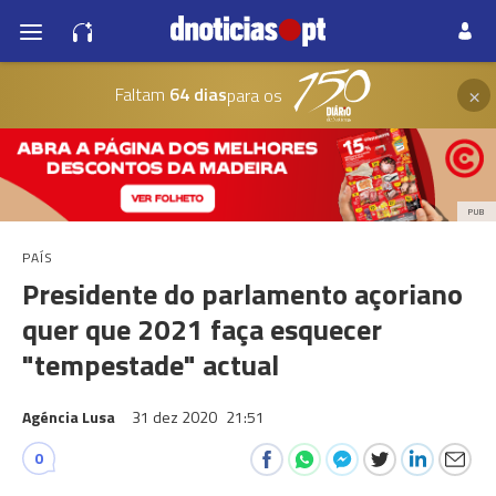
×
Faltam
64 dias
para os
PUB
PAÍS
Presidente do parlamento açoriano
quer que 2021 faça esquecer
"tempestade" actual
Agéncia Lusa
31 dez 2020
21:51
0