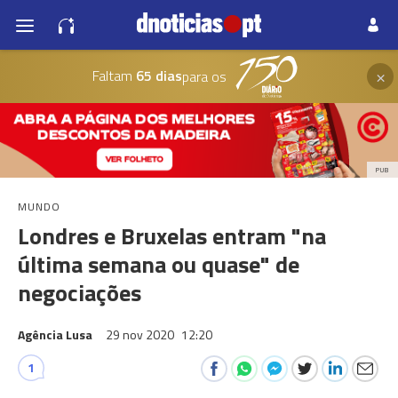
×
Faltam
65 dias
para os
PUB
MUNDO
Londres e Bruxelas entram "na
última semana ou quase" de
negociações
Agência Lusa
29 nov 2020
12:20
1