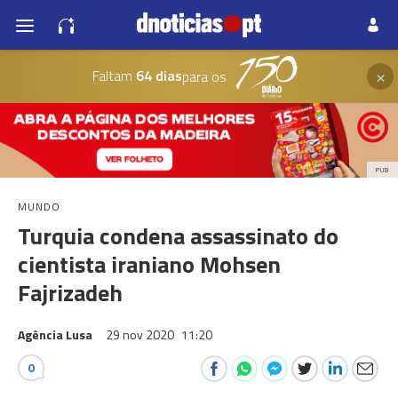
×
Faltam
64 dias
para os
PUB
MUNDO
Turquia condena assassinato do
cientista iraniano Mohsen
Fajrizadeh
Agência Lusa
29 nov 2020
11:20
0