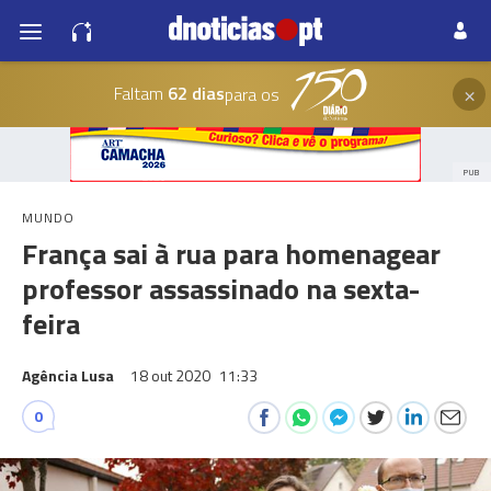
×
Faltam
62 dias
para os
PUB
MUNDO
França sai à rua para homenagear
professor assassinado na sexta-
feira
Agência Lusa
18 out 2020
11:33
0