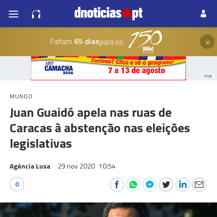
×
Faltam
65 dias
para os
PUB
MUNDO
Juan Guaidó apela nas ruas de
Caracas à abstenção nas eleições
legislativas
Agência Lusa
29 nov 2020
10:54
0