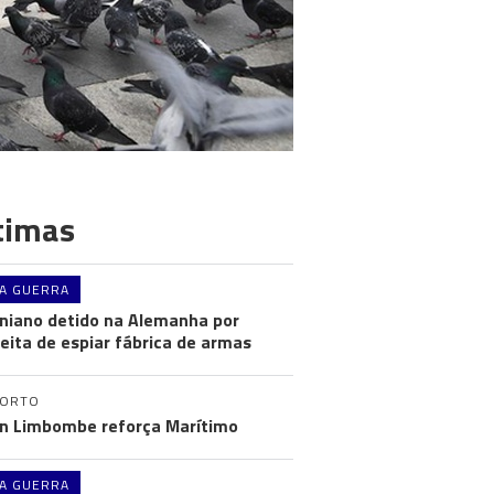
timas
A GUERRA
niano detido na Alemanha por
eita de espiar fábrica de armas
PORTO
n Limbombe reforça Marítimo
A GUERRA