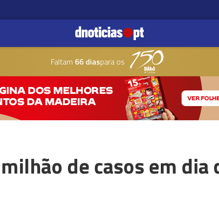
Faltam
66 dias
para os
1 milhão de casos em dia