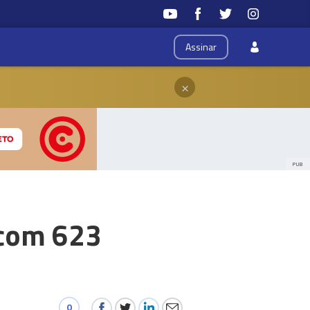
Assinar
×
PUB
 com 623
0