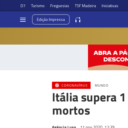
D7
Turismo
Freguesias
TSF Madeira
Iniciativas
Edição
Impressa
CORONAVÍRUS
MUNDO
Itália supera 
mortos
Agência Lusa
11 nov 2020
17:39