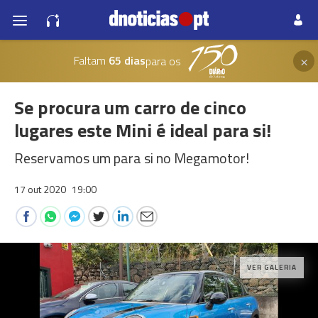
×
Faltam
65 dias
para os
Se procura um carro de cinco
lugares este Mini é ideal para si!
Reservamos um para si no Megamotor!
17 out 2020
19:00
VER GALERIA