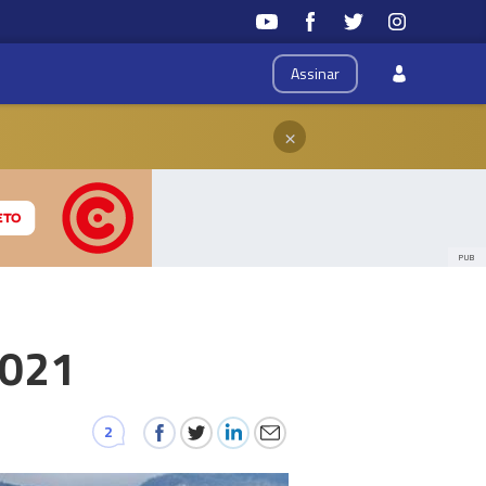
Assinar
×
PUB
2021
2