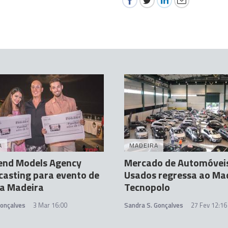
A
MADEIRA
end Models Agency
Mercado de Automóvei
 casting para evento de
Usados regressa ao Ma
a Madeira
Tecnopolo
Gonçalves
3 Mar 16:00
Sandra S. Gonçalves
27 Fev 12:16