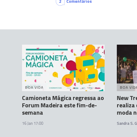
2
Comentários
BOA VIDA
BOA VID
Camioneta Mágica regressa ao
New Tr
Forum Madeira este fim-de-
realiza
semana
moda n
16 Jan 17:00
Sandra S. 