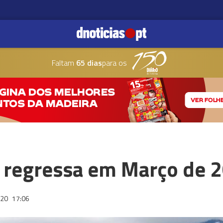
Faltam
65 dias
para os
 regressa em Março de 
020
17:06