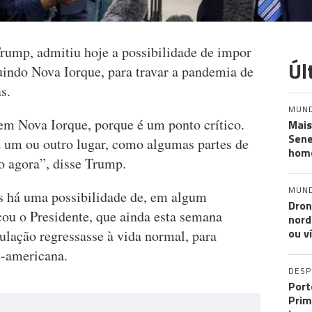
rump, admitiu hoje a possibilidade de impor
Úl
uindo Nova Iorque, para travar a pandemia de
s.
MUN
em Nova Iorque, porque é um ponto crítico.
Mais
Sene
z um ou outro lugar, como algumas partes de
hom
o agora”, disse Trump.
MUN
s há uma possibilidade de, em algum
Dron
cou o Presidente, que ainda esta semana
nord
ou v
ulação regressasse à vida normal, para
e-americana.
DES
Port
Prim