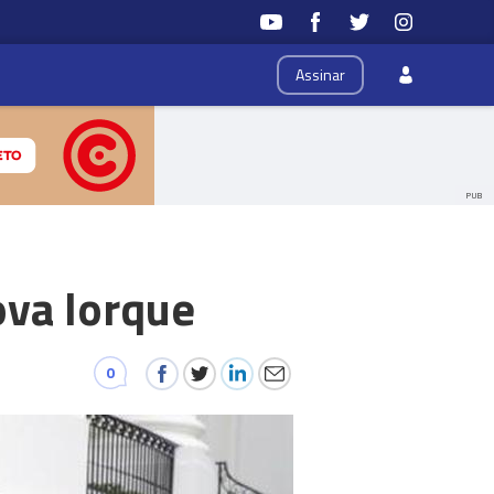
Assinar
PUB
va Iorque
0