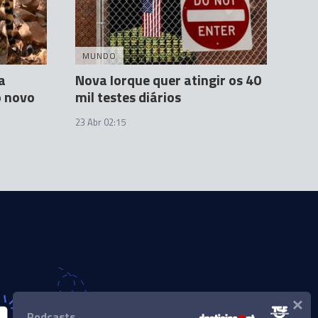
MUNDO
a
Nova Iorque quer atingir os 40
o novo
mil testes diários
23 Abr 02:15
×
Podcasts