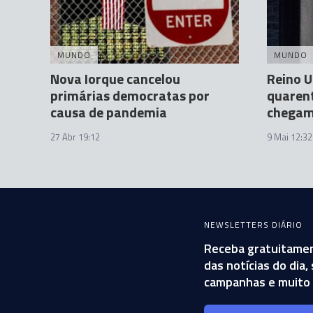
MUNDO
MUNDO
Nova Iorque cancelou
Reino U
primárias democratas por
quarent
causa de pandemia
chegam
27 Abr 19:12
9 Mai 12:32
NEWSLETTERS DIÁRIO
Receba gratuitamen
das notícias do dia
campanhas e muito 