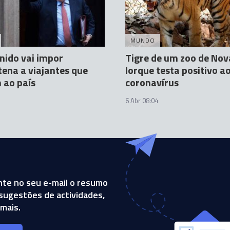
MUNDO
nido vai impor
Tigre de um zoo de Nov
ena a viajantes que
Iorque testa positivo a
 ao país
coronavírus
6 Abr 08:04
te no seu e-mail o resumo
, sugestões de actividades,
mais.