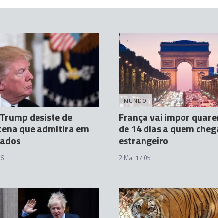
MUNDO
Trump desiste de
França vai impor quar
tena que admitira em
de 14 dias a quem cheg
tados
estrangeiro
06
2 Mai 17:05