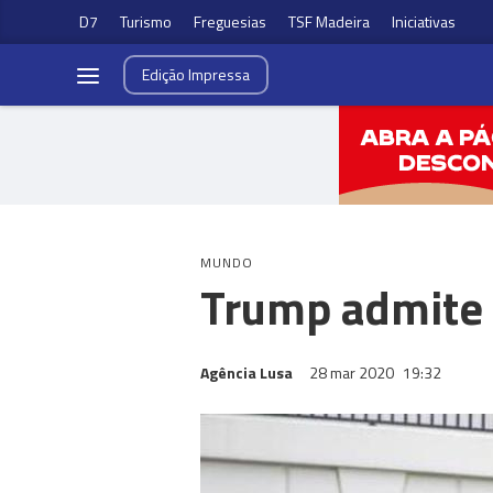
D7
Turismo
Freguesias
TSF Madeira
Iniciativas
Edição
Impressa
MUNDO
Trump admite 
Agência Lusa
28 mar 2020
19:32