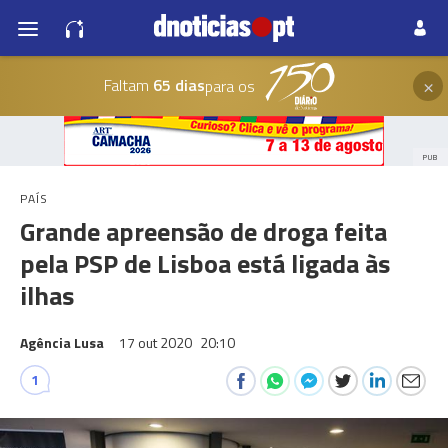
×
Faltam
65 dias
para os
PUB
PAÍS
Grande apreensão de droga feita
pela PSP de Lisboa está ligada às
ilhas
Agência Lusa
17 out 2020
20:10
1