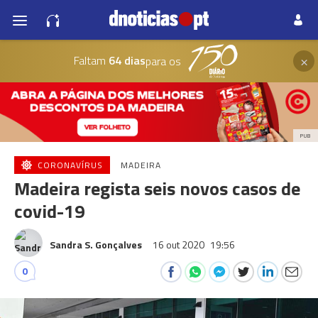
×
Faltam
64 dias
para os
PUB
CORONAVÍRUS
MADEIRA
Madeira regista seis novos casos de
covid-19
Sandra S. Gonçalves
16 out 2020
19:56
0