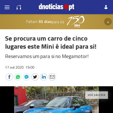
×
Faltam
65 dias
para os
Se procura um carro de cinco
lugares este Mini é ideal para si!
Reservamos um para si no Megamotor!
17 out 2020
19:00
VER GALERIA