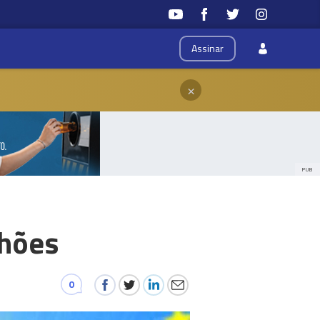
Assinar
×
PUB
lhões
0