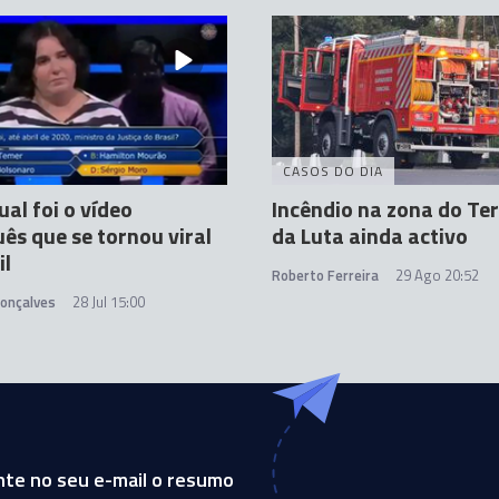
CASOS DO DIA
ual foi o vídeo
Incêndio na zona do Ter
ês que se tornou viral
da Luta ainda activo
il
Roberto Ferreira
29 Ago 20:52
Gonçalves
28 Jul 15:00
te no seu e-mail o resumo