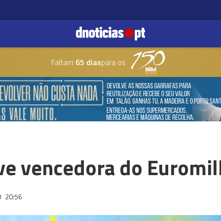
Faltam
65 dias
para os
ve vencedora do Euromi
0
20:56