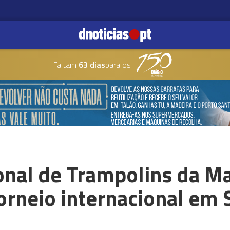
Faltam
63 dias
para os
onal de Trampolins da M
orneio internacional em