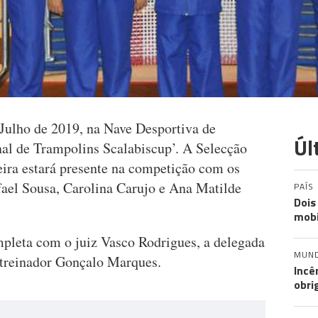
e Julho de 2019, na Nave Desportiva de
Úl
nal de Trampolins Scalabiscup’. A Selecção
ira estará presente na competição com os
fael Sousa, Carolina Carujo e Ana Matilde
PAÍS
Dois
mobi
pleta com o juiz Vasco Rodrigues, a delegada
MUN
treinador Gonçalo Marques.
Incê
obri