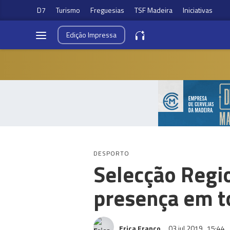
D7
Turismo
Freguesias
TSF Madeira
Iniciativas
Edição
Impressa
DESPORTO
Selecção Regi
presença em t
Erica Franco
03 jul 2019
15:44