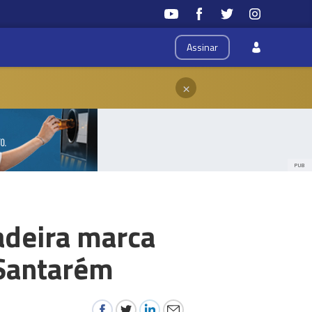
Assinar
×
PUB
adeira marca
 Santarém