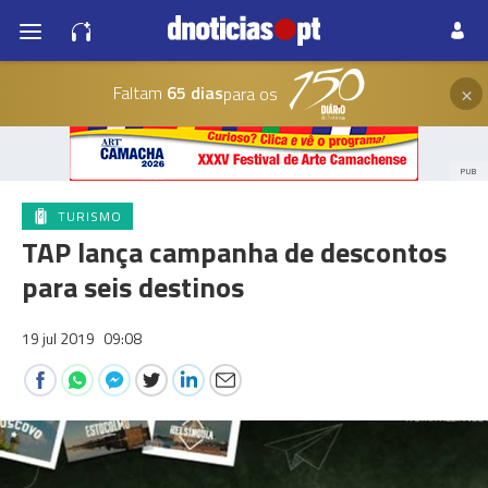
×
Faltam
65 dias
para os
PUB
TURISMO
TAP lança campanha de descontos
para seis destinos
19 jul 2019
09:08