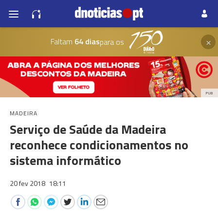
×
Faltam
64 dias
para os
PUB
MADEIRA
Serviço de Saúde da Madeira
reconhece condicionamentos no
sistema informático
20 fev 2018
18:11