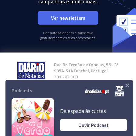
campanhas e muito mais.
Ver newsletters
Consulte as opções e subscreva
gratuitamente as suas preferências.
Rua Dr. Fernão de Ornelas, 56 - 3º
9054-514 Funchal, Portugal
291 202 300
×
Podcasts
Instale a nossa App
Da espada às curtas
Ouvir Podcast
© 2024 Empresa Diário de Notícias, Lda.