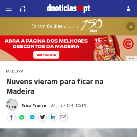
×
Faltam
64 dias
para os
PUB
MADEIRA
Nuvens vieram para ficar na
Madeira
Erica Franco
24 jun 2018
10:15