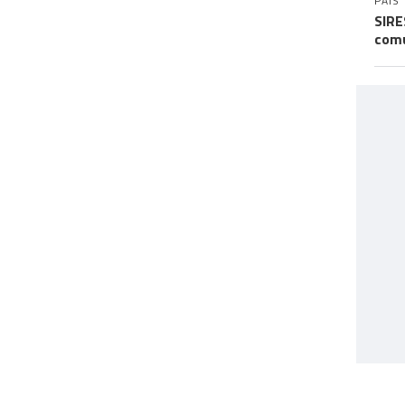
PAÍS
SIRE
comu