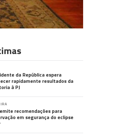
timas
idente da República espera
ecer rapidamente resultados da
toria à PJ
IRA
emite recomendações para
rvação em segurança do eclipse
r