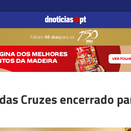
Faltam
66 dias
para os
das Cruzes encerrado pa