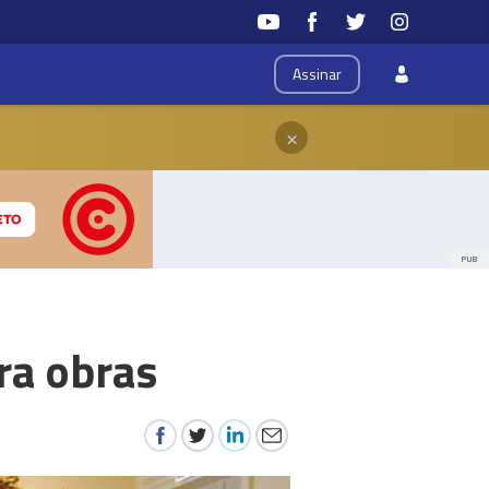
Assinar
×
PUB
ra obras