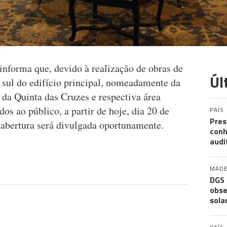
informa que, devido à realização de obras de
Úl
 sul do edifício principal, nomeadamente da
 da Quinta das Cruzes e respectiva área
os ao público, a partir de hoje, dia 20 de
PAÍS
Pres
eabertura será divulgada oportunamente.
conh
audi
MADE
DGS 
obse
sola