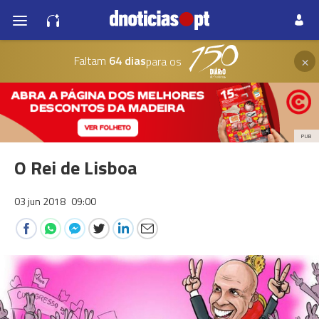
×
Faltam
64 dias
para os
PUB
O Rei de Lisboa
03 jun 2018
09:00