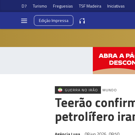
D7
Turismo
Freguesias
TSF Madeira
Iniciativas
Edição
Impressa
GUERRA NO IRÃO
MUNDO
Teerão confirm
petrolífero ir
Agência Lusa
08 jun 2026
08:50