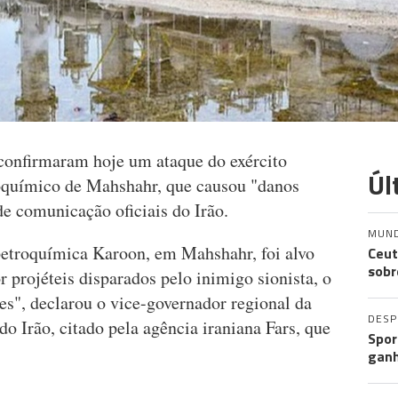
 confirmaram hoje um ataque do exército
Úl
roquímico de Mahshahr, que causou "danos
e comunicação oficiais do Irão.
MUN
petroquímica Karoon, em Mahshahr, foi alvo
Ceut
sobr
r projéteis disparados pelo inimigo sionista, o
ões", declarou o vice-governador regional da
DES
do Irão, citado pela agência iraniana Fars, que
Spor
ganh