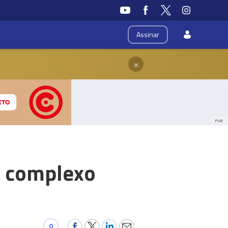
Assinar
×
PUB
ra complexo
0