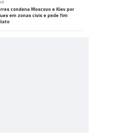
DO
rres condena Moscovo e Kiev por
ues em zonas civis e pede fim
iato