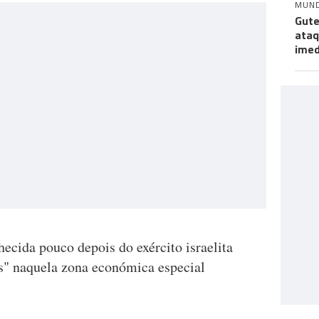
MUN
Gute
ataq
imed
ecida pouco depois do exército israelita
vos" naquela zona económica especial