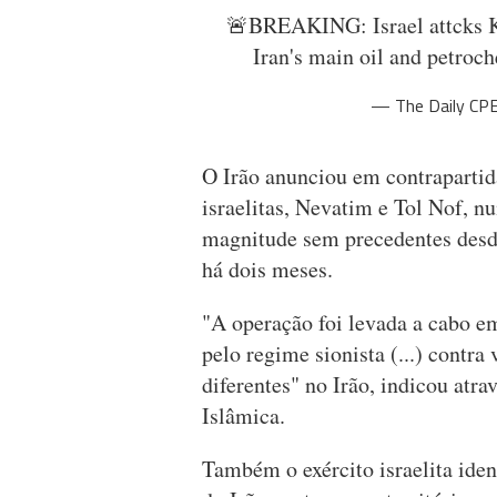
🚨BREAKING: Israel attcks K
Iran's main oil and petroc
— The Daily CP
O Irão anunciou em contrapartid
israelitas, Nevatim e Tol Nof, n
magnitude sem precedentes desde
há dois meses.
"A operação foi levada a cabo e
pelo regime sionista (...) contra 
diferentes" no Irão, indicou at
Islâmica.
Também o exército israelita ide