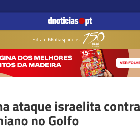
Faltam
66 dias
para os
a ataque israelita cont
aniano no Golfo