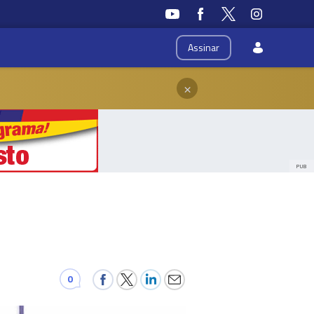
Assinar
×
PUB
0