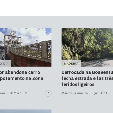
O DIA
MADEIRA
or abandona carro
Derrocada na Boavent
apotamento na Zona
fecha estrada e faz trê
feridos ligeiros
reia
30 Mai 10:31
Marco Livramento
3 Jun 20:11
4