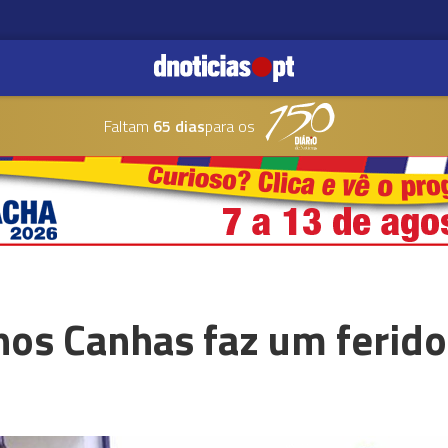
Faltam
65 dias
para os
os Canhas faz um ferido