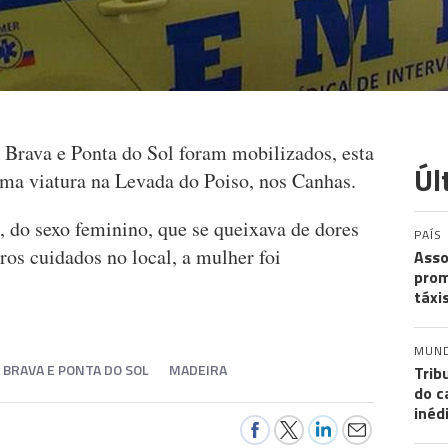
Brava e Ponta do Sol foram mobilizados, esta
Úl
ma viatura na Levada do Poiso, nos Canhas.
, do sexo feminino, que se queixava de dores
PAÍS
ros cuidados no local, a mulher foi
Asso
prom
táxi
MUN
 BRAVA E PONTA DO SOL
MADEIRA
Trib
do c
inéd