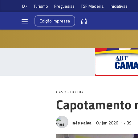
D7
Turismo
Freguesias
TSF Madeira
Iniciativas
Edição
Impressa
CASOS DO DIA
Capotamento n
Inês Paiva
07 jun 2026
17:39