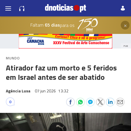
×
Faltam
65 dias
para os
PUB
MUNDO
Atirador faz um morto e 5 feridos
em Israel antes de ser abatido
Agência Lusa
07 jun 2026
13:32
0