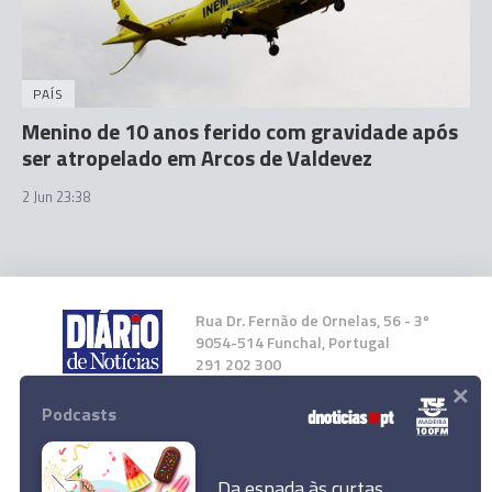
PAÍS
Menino de 10 anos ferido com gravidade após
ser atropelado em Arcos de Valdevez
2 Jun 23:38
Rua Dr. Fernão de Ornelas, 56 - 3º
9054-514 Funchal, Portugal
291 202 300
×
Podcasts
Instale a nossa App
Da espada às curtas