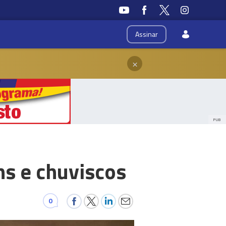
Assinar
×
PUB
s e chuviscos
0