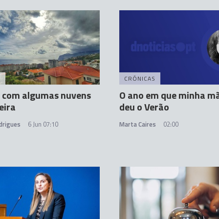
A
CRÓNICAS
 com algumas nuvens
O ano em que minha m
eira
deu o Verão
drigues
6 Jun 07:10
Marta Caires
02:00