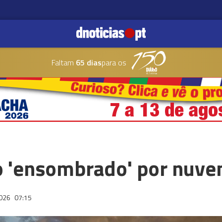
Faltam
65 dias
para os
o 'ensombrado' por nuven
2026
07:15