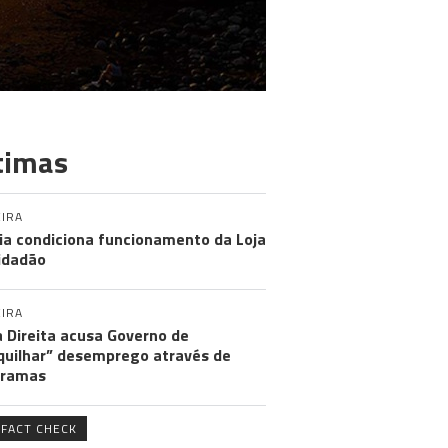
timas
IRA
ia condiciona funcionamento da Loja
idadão
IRA
 Direita acusa Governo de
uilhar” desemprego através de
gramas
FACT CHECK