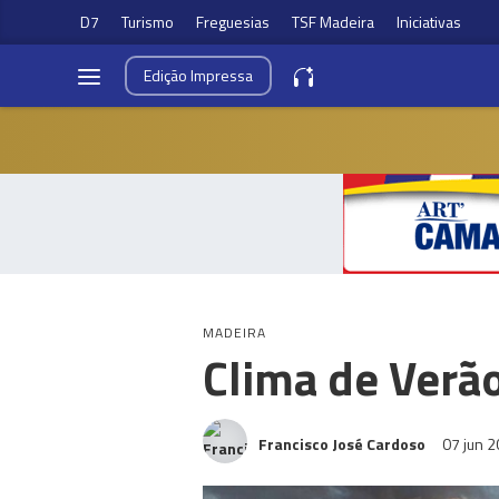
D7
Turismo
Freguesias
TSF Madeira
Iniciativas
Edição
Impressa
MADEIRA
Clima de Verã
Francisco José Cardoso
07 jun 