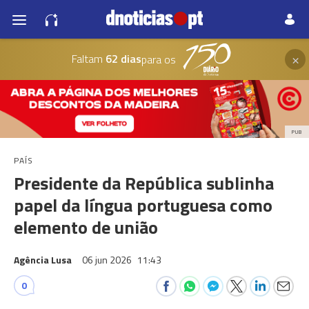
×
Faltam
62 dias
para os
PUB
PAÍS
Presidente da República sublinha
papel da língua portuguesa como
elemento de união
Agência Lusa
06 jun 2026
11:43
0