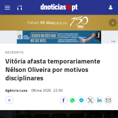
×
Faltam
65 dias
para os
PUB
DESPORTO
Vitória afasta temporariamente
Nélson Oliveira por motivos
disciplinares
Agência Lusa
08 mai 2026
22:30
0