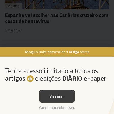
MUNDO
Espanha vai acolher nas Canárias cruzeiro com
casos de hantavírus
5 Mai 11:43
Atingiu o limite semanal de
1 artigo
oferta
Rua Dr. Fernão de Ornelas, 56 - 3º
9054-514 Funchal, Portugal
Tenha acesso ilimitado a todos os
291 202 300
×
artigos
e edições
DIÁRIO e-paper
Podcasts
Instale a nossa App
Assinar
Da espada às curtas
Cancele quando quiser.
Ouvir Podcast