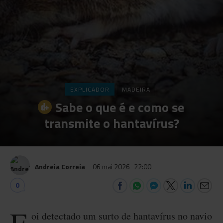
EXPLICADOR
MADEIRA
Sabe o que é e como se
transmite o hantavírus?
Andreia Correia
06 mai 2026
22:00
0
oi detectado um surto de hantavírus no navio