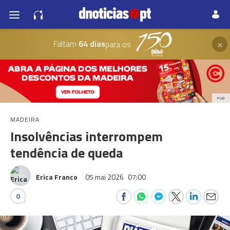
×
Faltam
64 dias
para os
PUB
MADEIRA
Insolvências interrompem
tendência de queda
Erica Franco
05 mai 2026
07:00
0