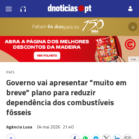
×
Faltam
64 dias
para os
PUB
PAÍS
Governo vai apresentar "muito em
breve" plano para reduzir
dependência dos combustíveis
fósseis
Agência Lusa
04 mai 2026
21:40
0