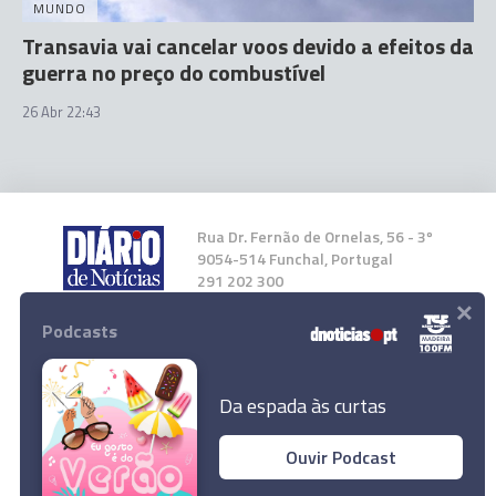
MUNDO
Transavia vai cancelar voos devido a efeitos da
guerra no preço do combustível
26 Abr 22:43
Rua Dr. Fernão de Ornelas, 56 - 3º
9054-514 Funchal, Portugal
291 202 300
×
Podcasts
Instale a nossa App
Da espada às curtas
Ouvir Podcast
© 2026 Empresa Diário de Notícias, Lda.