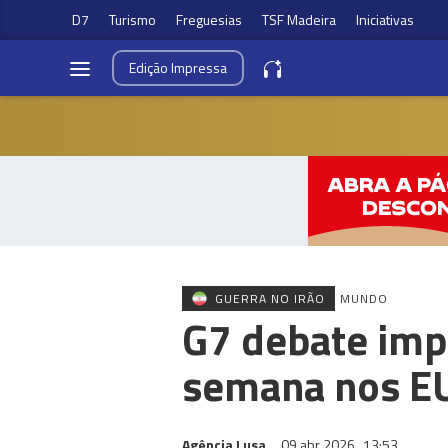
D7
Turismo
Freguesias
TSF Madeira
Iniciativas
Edição
Impressa
GUERRA NO IRÃO
MUNDO
G7 debate imp
semana nos E
Agência Lusa
09 abr 2026
13:53