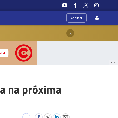
Assinar
×
PUB
a na próxima
0