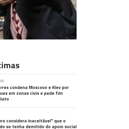
timas
DO
rres condena Moscovo e Kiev por
ues em zonas civis e pede fim
iato
ro considera inaceitável" que o
do se tenha demitido do apoio social