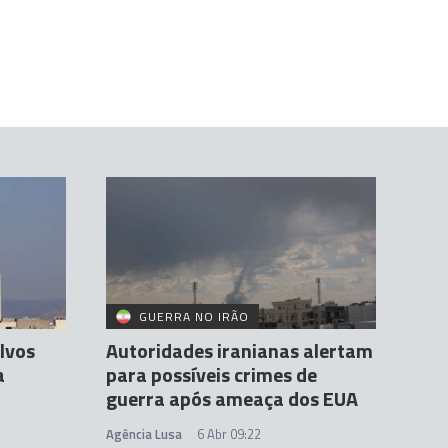
GUERRA NO IRÃO
lvos
Autoridades iranianas alertam
a
para possíveis crimes de
guerra após ameaça dos EUA
Agência Lusa
6 Abr 09:22