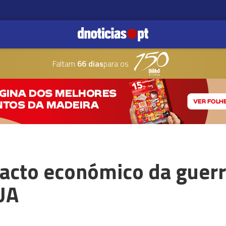
Faltam
66 dias
para os
acto económico da guerr
UA