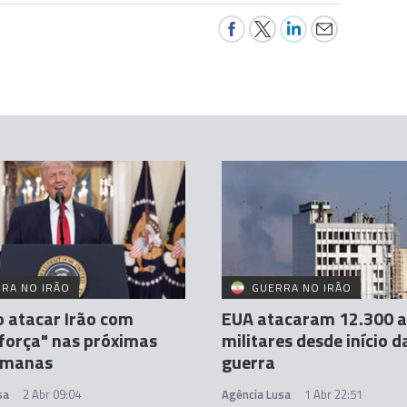
RA NO IRÃO
GUERRA NO IRÃO
 atacar Irão com
EUA atacaram 12.300 a
força" nas próximas
militares desde início d
emanas
guerra
sa
2 Abr 09:04
Agência Lusa
1 Abr 22:51