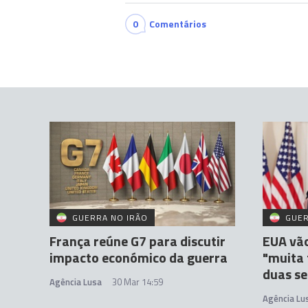
0
Comentários
GUERRA NO IRÃO
GUER
França reúne G7 para discutir
EUA vão
impacto económico da guerra
"muita 
duas s
Agência Lusa
30 Mar 14:59
Agência Lu