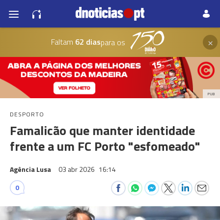
×
Faltam
62 dias
para os
PUB
DESPORTO
Famalicão que manter identidade
frente a um FC Porto "esfomeado"
Agência Lusa
03 abr 2026
16:14
0