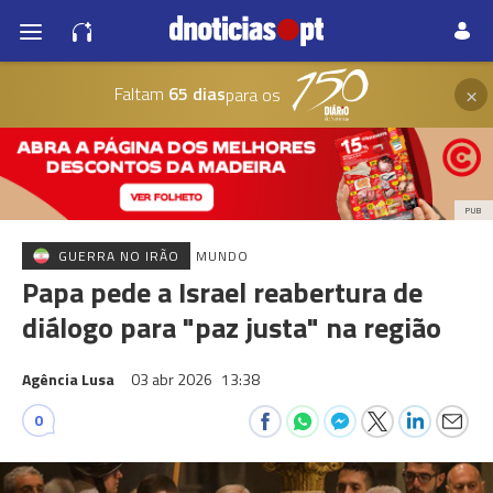
×
Faltam
65 dias
para os
PUB
GUERRA NO IRÃO
MUNDO
Papa pede a Israel reabertura de
diálogo para "paz justa" na região
Agência Lusa
03 abr 2026
13:38
0