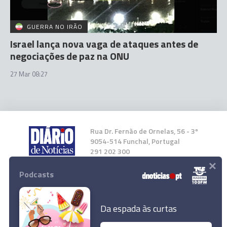
GUERRA NO IRÃO
Israel lança nova vaga de ataques antes de
negociações de paz na ONU
27 Mar 08:27
Rua Dr. Fernão de Ornelas, 56 - 3º
9054-514 Funchal, Portugal
291 202 300
×
Podcasts
Instale a nossa App
Da espada às curtas