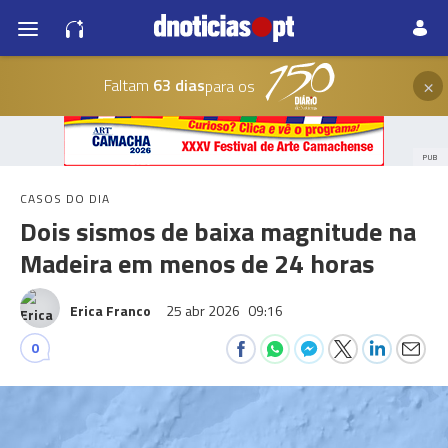
×
Faltam
63 dias
para os
PUB
CASOS DO DIA
Dois sismos de baixa magnitude na
Madeira em menos de 24 horas
Erica Franco
25 abr 2026
09:16
0