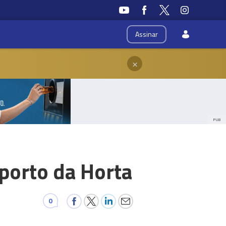
Assinar
×
PUB
porto da Horta
0