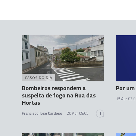
CASOS DO DIA
Bombeiros respondem a
Por um
suspeita de fogo na Rua das
15 Abr 02:0
Hortas
Francisco José Cardoso
20 Abr 08:05
1