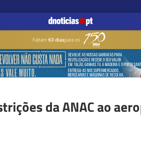
Faltam
63 dias
para os
strições da ANAC ao aero