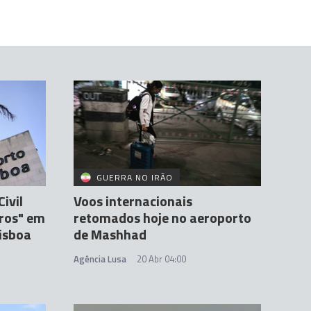
GUERRA NO IRÃO
ivil
Voos internacionais
ros" em
retomados hoje no aeroporto
isboa
de Mashhad
Agência Lusa
20 Abr 04:00