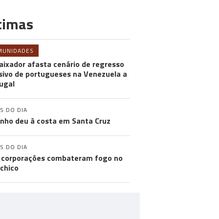
timas
MUNIDADES
ixador afasta cenário de regresso
ivo de portugueses na Venezuela a
ugal
S DO DIA
inho deu à costa em Santa Cruz
S DO DIA
 corporações combateram fogo no
chico