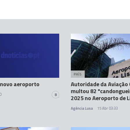
PAÍS
 novo aeroporto
Autoridade da Aviação C
multou 82 "candonguei
0
8
2025 no Aeroporto de L
Agência Lusa
15 Abr 03:33