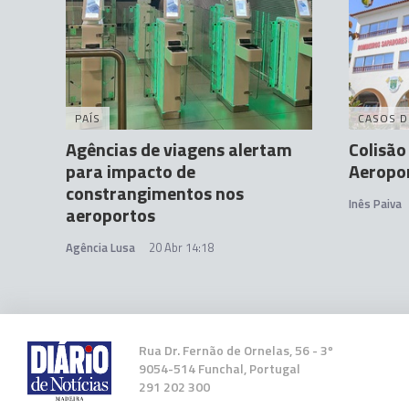
PAÍS
CASOS D
Agências de viagens alertam
Colisão
para impacto de
Aeropor
constrangimentos nos
Inês Paiva
aeroportos
Agência Lusa
20 Abr 14:18
Rua Dr. Fernão de Ornelas, 56 - 3º
9054-514 Funchal, Portugal
291 202 300